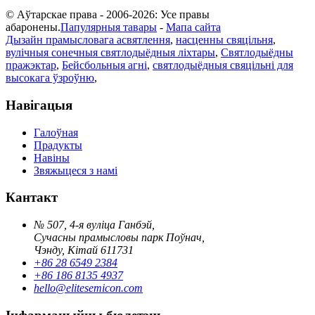
© Аўтарскае права - 2006-2026: Усе правы
абаронены.
Папулярныя тавары
-
Мапа сайта
Дызайн прамысловага асвятлення
,
насценны свяцільня
,
вулічныя сонечныя святлодыёдныя ліхтары
,
Святлодыёдны
пражэктар
,
Бейсбольныя агні
,
святлодыёдныя свяцільні для
высокага ўзроўню
,
Навігацыя
Галоўная
Прадукты
Навіны
Звяжыцеся з намі
Кантакт
№ 507, 4-я вуліца Ганбэй,
Сучасны прамысловы парк Поўнач,
Чэнду, Кітай 611731
+86 28 6549 2384
+86 186 8135 4937
hello@elitesemicon.com