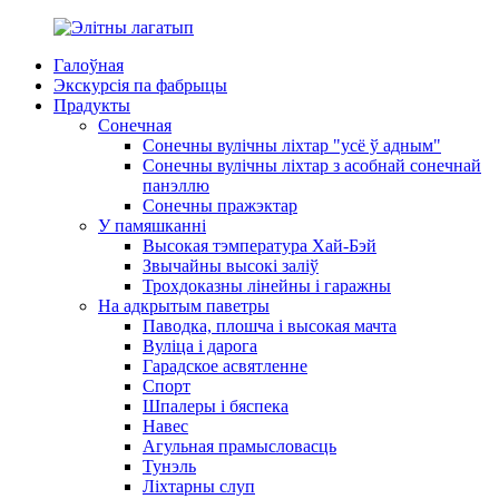
Галоўная
Экскурсія па фабрыцы
Прадукты
Сонечная
Сонечны вулічны ліхтар "усё ў адным"
Сонечны вулічны ліхтар з асобнай сонечнай
панэллю
Сонечны пражэктар
У памяшканні
Высокая тэмпература Хай-Бэй
Звычайны высокі заліў
Трохдоказны лінейны і гаражны
На адкрытым паветры
Паводка, плошча і высокая мачта
Вуліца і дарога
Гарадское асвятленне
Спорт
Шпалеры і бяспека
Навес
Агульная прамысловасць
Тунэль
Ліхтарны слуп