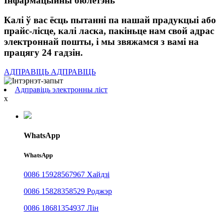
Інфармацыйны бюлетэнь
Калі ў вас ёсць пытанні па нашай прадукцыі або
прайс-лісце, калі ласка, пакіньце нам свой адрас
электроннай пошты, і мы звяжамся з вамі на
працягу 24 гадзін.
АДПРАВІЦЬ
АДПРАВІЦЬ
Адправіць электронны ліст
x
WhatsApp
WhatsApp
0086 15928567967 Хайдзі
0086 15828358529 Роджэр
0086 18681354937 Лін