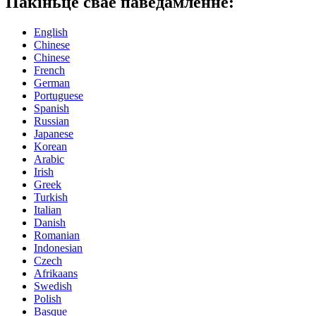
Пакіньце сваё паведамленне:
English
Chinese
Chinese
French
German
Portuguese
Spanish
Russian
Japanese
Korean
Arabic
Irish
Greek
Turkish
Italian
Danish
Romanian
Indonesian
Czech
Afrikaans
Swedish
Polish
Basque