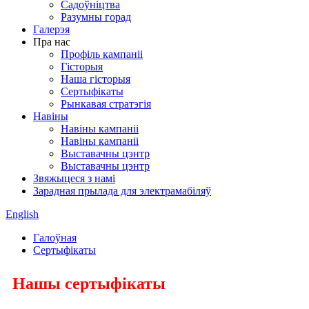
Садоўніцтва
Разумны горад
Галерэя
Пра нас
Профіль кампаніі
Гісторыя
Наша гісторыя
Сертыфікаты
Рынкавая стратэгія
Навіны
Навіны кампаніі
Навіны кампаніі
Выставачны цэнтр
Выставачны цэнтр
Звяжыцеся з намі
Зарадная прылада для электрамабіляў
English
Галоўная
Сертыфікаты
Нашы сертыфікаты